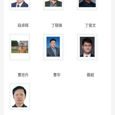
段卓辉
丁晓锋
丁俊文
曹忠升
曹华
蔡超