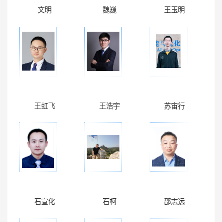
文明
魏巍
王玉明
王虹飞
王浩宇
苏宙行
石宣化
石柯
邵志远