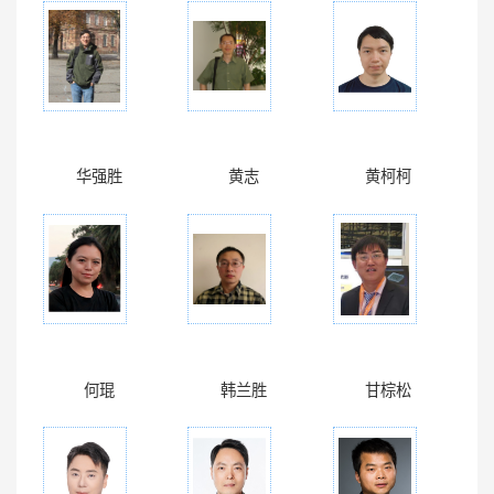
华强胜
黄志
黄柯柯
何琨
韩兰胜
甘棕松