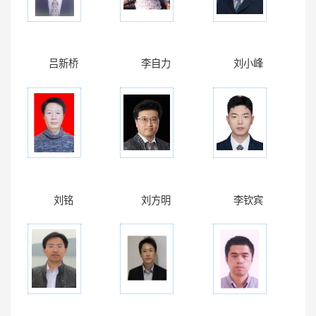
吕新桥
李自力
刘小峰
刘铭
刘方明
李钦宾