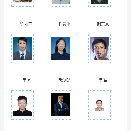
徐丽萍
许贵平
谢美意
吴涛
武剑洁
吴海