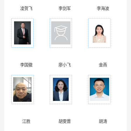
凌贺飞
李剑军
李海波
李国徽
廖小飞
金燕
江胜
胡雯蔷
胡涛