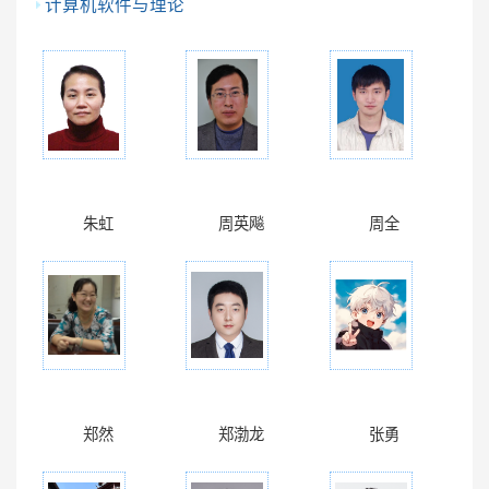
计算机软件与理论
朱虹
周英飚
周全
郑然
郑渤龙
张勇