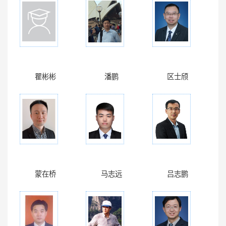
瞿彬彬
潘鹏
区士颀
蒙在桥
马志远
吕志鹏