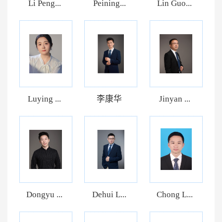
Li Peng...
Peining...
Lin Guo...
Luying ...
李康华
Jinyan ...
Dongyu ...
Dehui L...
Chong L...