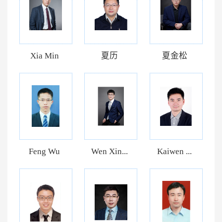
Xia Min
夏历
夏金松
Feng Wu
Wen Xin...
Kaiwen ...