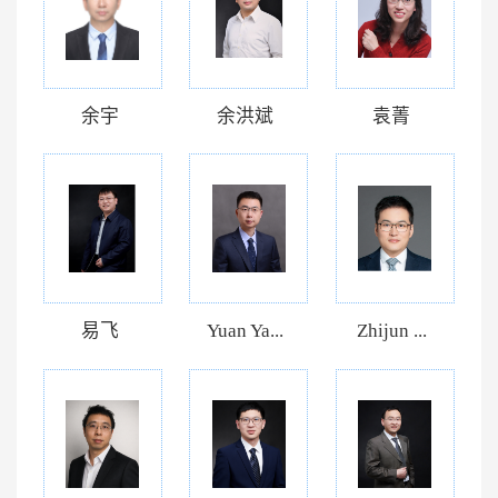
余宇
余洪斌
袁菁
易飞
Yuan Ya...
Zhijun ...