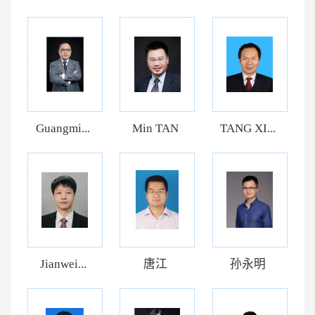
Guangmi...
Min TAN
TANG XI...
Jianwei...
唐江
孙永明