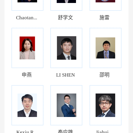
Chaotan...
舒学文
施雷
申燕
LI SHEN
邵明
Kexiu R...
秦应雄
Jiahui ...