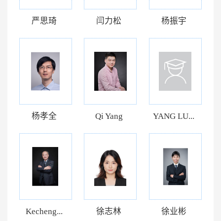
严思琦
闫力松
杨振宇
杨孝全
Qi Yang
YANG LU...
Kecheng...
徐志林
徐业彬