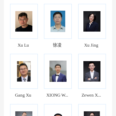
Xu Lu
徐凌
Xu Jing
Gang Xu
XIONG W...
Zewen X...