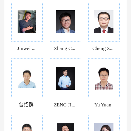
Jinwei ...
Zhang C...
Cheng Z...
曾绍群
ZENG JI...
Yu Yuan