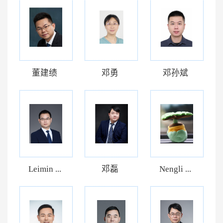
董建绩
邓勇
邓孙斌
Leimin ...
邓磊
Nengli ...