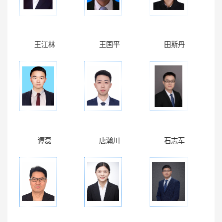
王江林
王国平
田斯丹
谭磊
唐瀚川
石志军