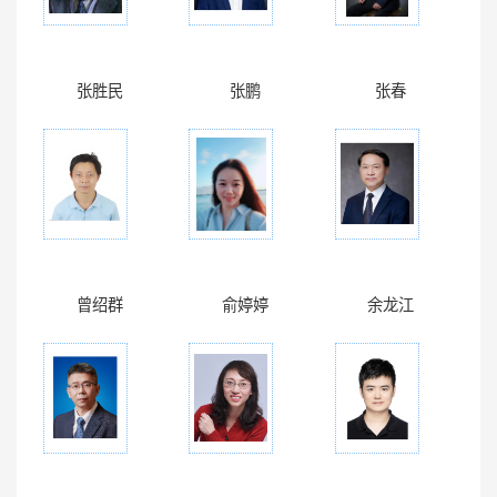
张胜民
张鹏
张春
曾绍群
俞婷婷
余龙江