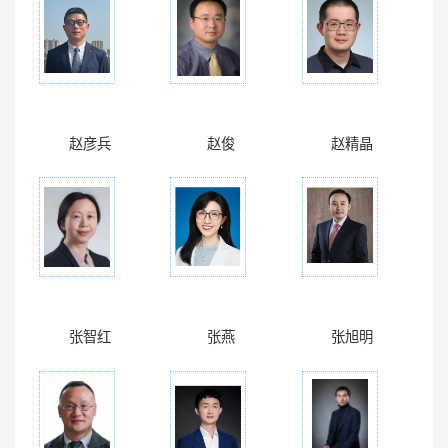
赵彦兵
赵俊
赵精晶
张智红
张燕
张旭明