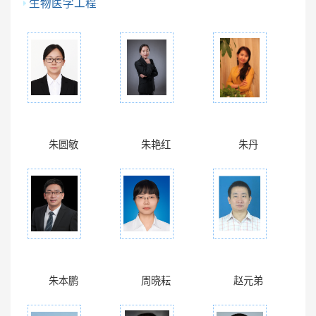
生物医学工程
朱圆敏
朱艳红
朱丹
朱本鹏
周晓耘
赵元弟