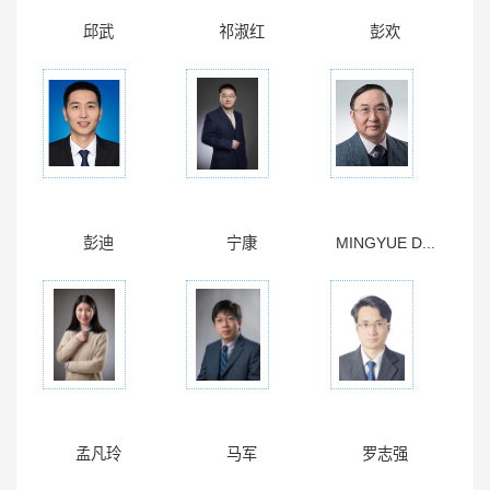
邱武
祁淑红
彭欢
彭迪
宁康
MINGYUE D...
孟凡玲
马军
罗志强