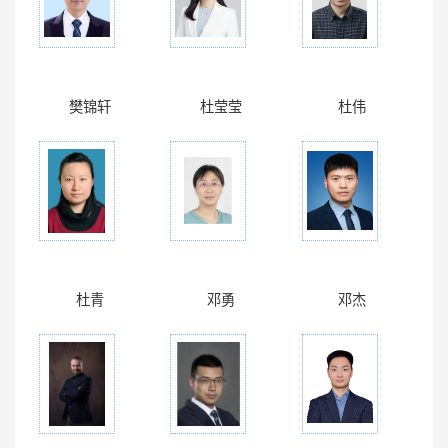
樊锦轩
杜莹莹
杜伟
杜青
邓勇
邓杰