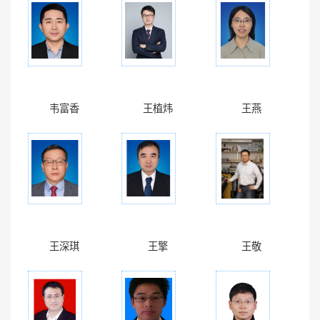
韦富香
王植炜
王燕
王深琪
王擎
王敬