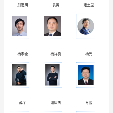
尉迟明
袁菁
雍土莹
杨孝全
杨祥良
杨光
薛宇
谢庆国
肖鹏