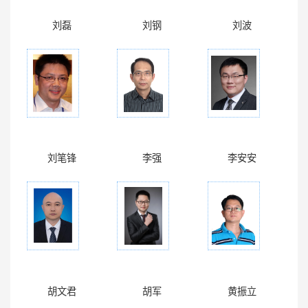
刘磊
刘钢
刘波
刘笔锋
李强
李安安
胡文君
胡军
黄振立