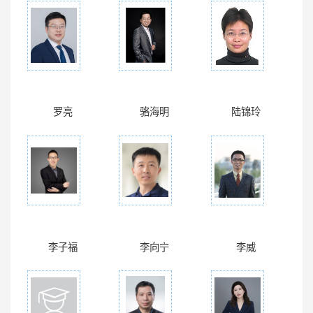
罗亮
骆海明
陆锦玲
李子福
李向宁
李威