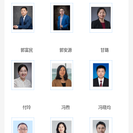
郭富民
郭安源
甘璐
付玲
冯煦
冯晓均