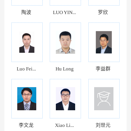
陶波
LUO YIN...
罗欣
Luo Fei...
Hu Long
李益群
李文龙
Xiao Li...
刘世元