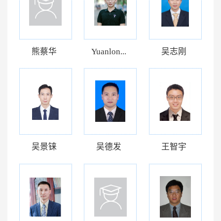
熊蔡华
Yuanlon...
吴志刚
吴景铼
吴德发
王智宇