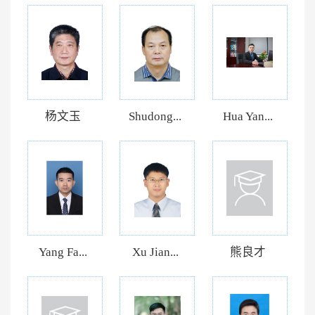
杨文玉
Shudong...
Hua Yan...
Yang Fa...
Xu Jian...
熊良才