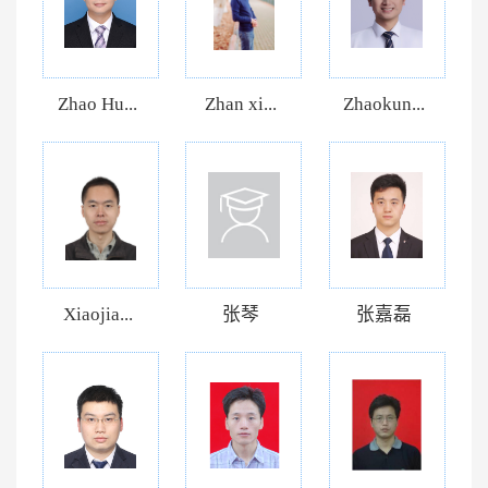
Zhao Hu...
Zhan xi...
Zhaokun...
Xiaojia...
张琴
张嘉磊