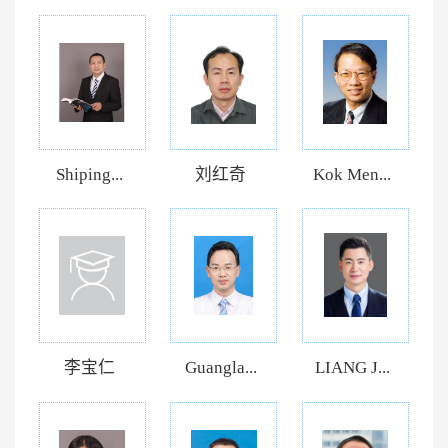
Shiping...
刘红奇
Kok Men...
李宝仁
Guangla...
LIANG J...