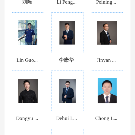
刘陈
Li Peng...
Peining...
Lin Guo...
李康华
Jinyan ...
Dongyu ...
Dehui L...
Chong L...