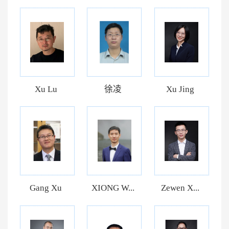
Xu Lu
徐凌
Xu Jing
Gang Xu
XIONG W...
Zewen X...