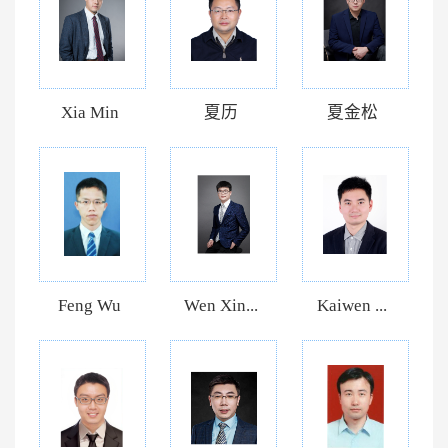
Xia Min
夏历
夏金松
Feng Wu
Wen Xin...
Kaiwen ...