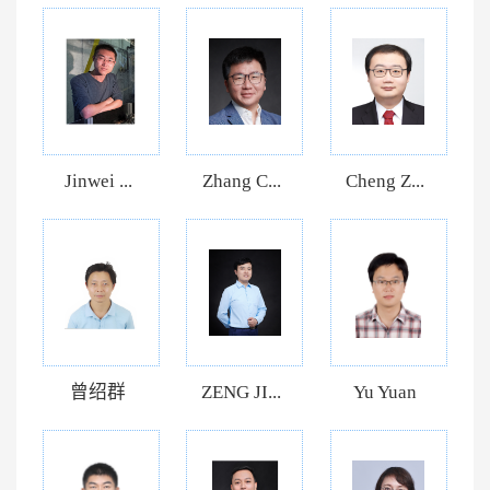
Jinwei ...
Zhang C...
Cheng Z...
曾绍群
ZENG JI...
Yu Yuan