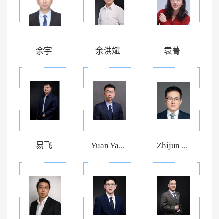
余宇
余洪斌
袁菁
易飞
Yuan Ya...
Zhijun ...