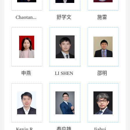
Chaotan...
舒学文
施雷
申燕
LI SHEN
邵明
Kexiu R...
秦应雄
Jiahui ...