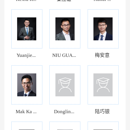
Yuanjie...
NIU GUA...
梅安意
Mak Ka ...
Donglin...
陆巧银