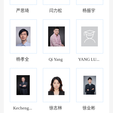
严思琦
闫力松
杨振宇
杨孝全
Qi Yang
YANG LU...
Kecheng...
徐志林
徐业彬