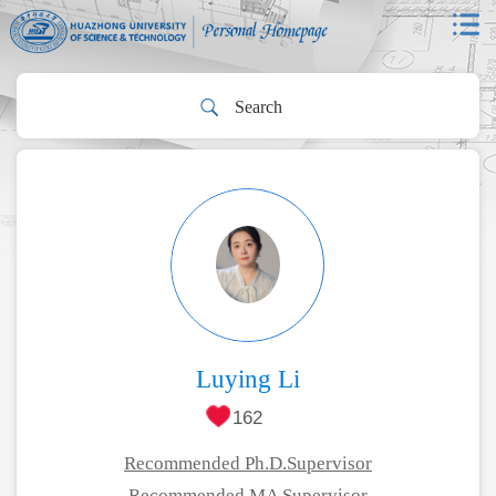
Luying Li
162
Recommended Ph.D.Supervisor
Recommended MA Supervisor