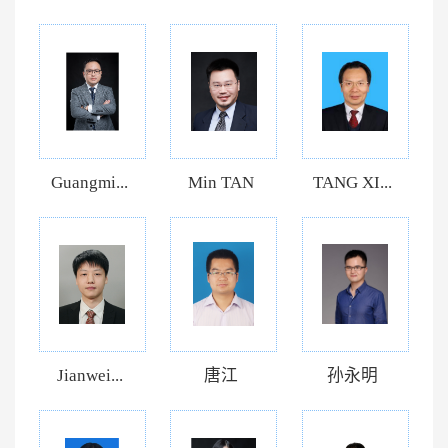
Guangmi...
Min TAN
TANG XI...
Jianwei...
唐江
孙永明