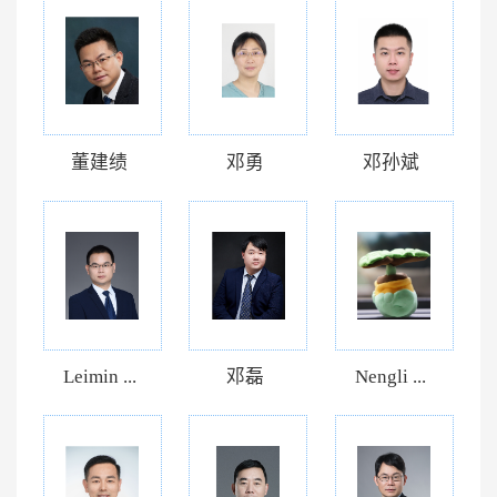
董建绩
邓勇
邓孙斌
Leimin ...
邓磊
Nengli ...