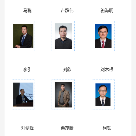
马聪
卢群伟
骆海明
李引
刘欣
刘木根
刘剑峰
栗茂腾
柯铁