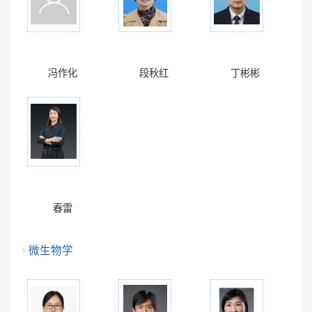
冯作化
段秋红
丁彬彬
春雷
微生物学