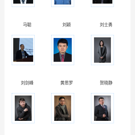
马聪
刘颖
刘士勇
刘剑峰
黄思罗
贺晓静