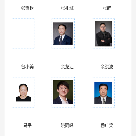
张贤钦
张礼斌
张辟
曾小美
余龙江
余洪波
易平
姚雨峰
杨广笑