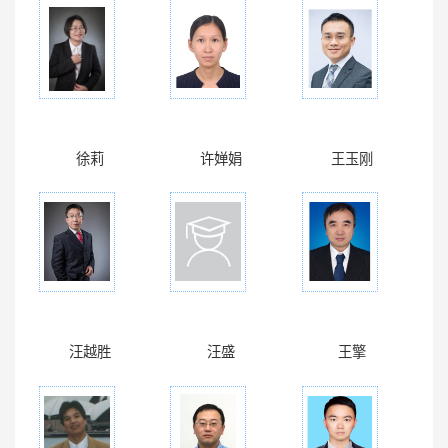
徐莉
许婵娟
王玉刚
汪越胜
汪盛
王擎