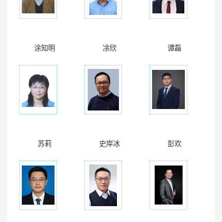
涂知明
凃欣
谭磊
苏莉
史岸冰
彭欢