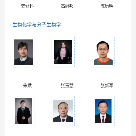
龚健科
高尚邦
陈历明
生物化学与分子生物学
朱斌
张玉慧
张新军