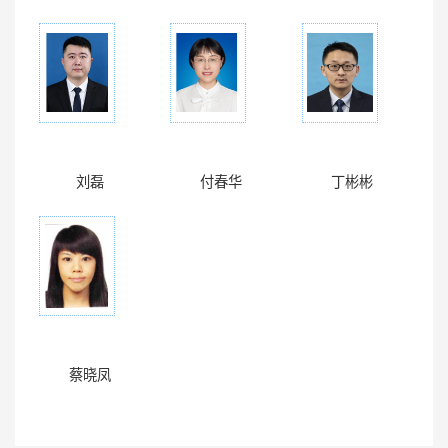
刘磊
付春华
丁彬彬
蔡晓凤