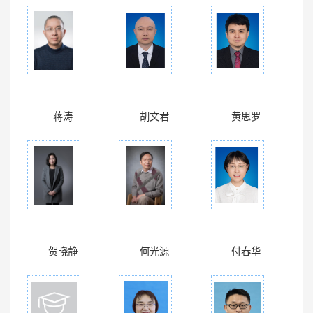
蒋涛
胡文君
黄思罗
贺晓静
何光源
付春华