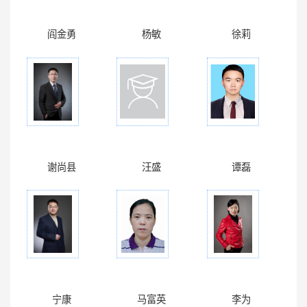
阎金勇
杨敏
徐莉
谢尚县
汪盛
谭磊
宁康
马富英
李为