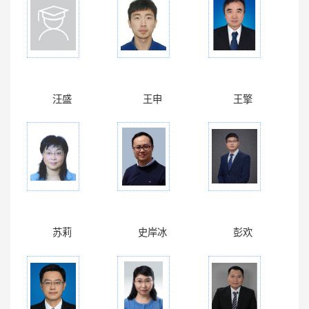
汪盛
王申
王擎
苏莉
史岸冰
彭欢