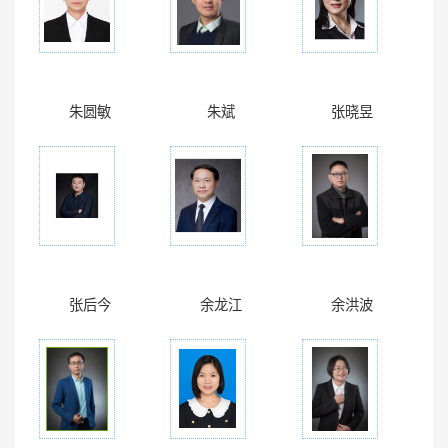
朱圆敏
朱斌
张晓昱
张后今
余龙江
余洪波