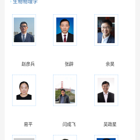
生物物理学
赵彦兵
张辟
余昊
易平
闫成飞
吴政星